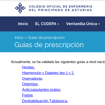
Inicio
EL CODEPA
Ventanilla Única
Inicio
Guias de prescripción
Guias de prescripción
Actualmente
,
se ha validado
las siguientes
guías a nivel naci
Heridas.
Hipertensión y Diabetes
tipo
1 y 2.
.
Quemaduras
Ostomías
.
Anticoagulantes orales
.
Fiebre
.
Deshabituación
Tabáquica
.