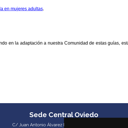
ada en mujeres adultas
.
ando en la adaptación a nuestra Comunidad de estas guías, es
Sede Central Oviedo
C/ Juan Antonio Álvarez Rabanal 7, bajo. C.P. 33011