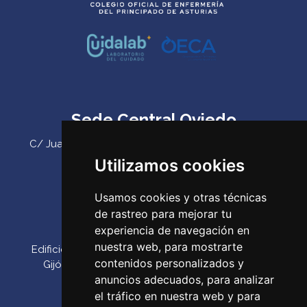
Sede Central Oviedo
C/ Juan Antonio Álvarez Rabanal 7, bajo. C.P. 33011
(Oviedo) ‌
Utilizamos cookies
Teléfono:
985 23 25 52‌
Usamos cookies y otras técnicas
Email:
codepa@codepa.es
de rastreo para mejorar tu
Delegación Gijón
experiencia de navegación en
nuestra web, para mostrarte
Edificio Impulsa, Oficina 6. Parque Tecnológico de
contenidos personalizados y
Gijón. Calle Los Prados, 166 C.P. 33203 (Gijón) ‌
anuncios adecuados, para analizar
Teléfono:
985 23 25 52‌
el tráfico en nuestra web y para