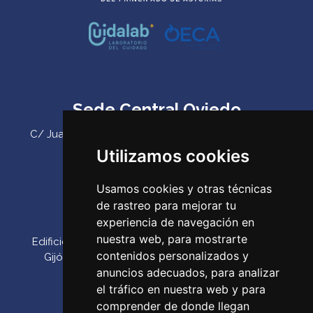
Sede Central Oviedo
C/ Juan Antonio Álvarez Rabanal 7, bajo. C.P. 33011
(Oviedo) ‌
Utilizamos cookies
Teléfono:
985 23 25 52‌
Usamos cookies y otras técnicas
Email:
codepa@codepa.es
de rastreo para mejorar tu
Delegación Gijón
experiencia de navegación en
nuestra web, para mostrarte
Edificio Impulsa, Oficina 6. Parque Tecnológico de
contenidos personalizados y
Gijón. Calle Los Prados, 166 C.P. 33203 (Gijón) ‌
anuncios adecuados, para analizar
Teléfono:
985 23 25 52‌
el tráfico en nuestra web y para
Email:
codepa@codepa.es
comprender de donde llegan