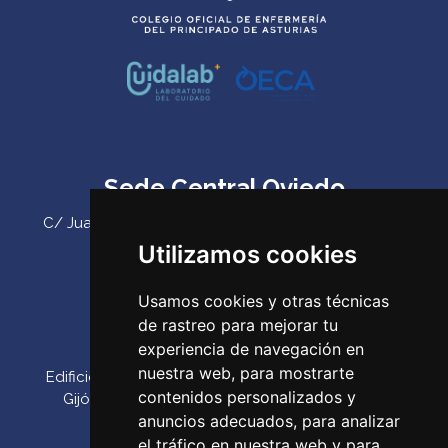
Sede Central Oviedo
C/ Juan Antonio Álvarez Rabanal 7, bajo. C.P. 33011
(Oviedo) ‌
Utilizamos cookies
Teléfono:
985 23 25 52‌
Usamos cookies y otras técnicas
Email:
codepa@codepa.es
de rastreo para mejorar tu
Delegación Gijón
experiencia de navegación en
nuestra web, para mostrarte
Edificio Impulsa, Oficina 6. Parque Tecnológico de
contenidos personalizados y
Gijón. Calle Los Prados, 166 C.P. 33203 (Gijón) ‌
anuncios adecuados, para analizar
Teléfono:
985 23 25 52‌
el tráfico en nuestra web y para