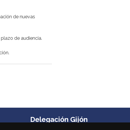
eación de nuevas
 plazo de audiencia.
ción.
Delegación Gijón
Edificio Impulsa, Oficina 6. Parque Tecnológico de