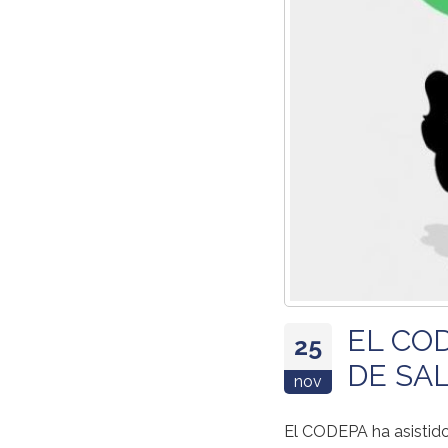
EL CO
25
DE SA
nov
El CODEPA ha asistido