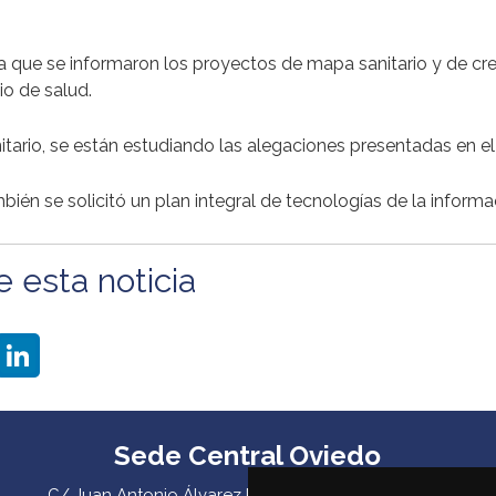
a que se informaron los proyectos de mapa sanitario y de cr
io de salud.
tario, se están estudiando las alegaciones presentadas en el
én se solicitó un plan integral de tecnologías de la informa
esta noticia
atsApp
LinkedIn
Sede Central Oviedo
C/ Juan Antonio Álvarez Rabanal 7, bajo. C.P. 33011