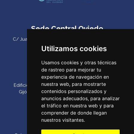
Sede Central Oviedo
C/ Juan Antonio Álvarez Rabanal 7, bajo. C.P. 33011
(Oviedo) ‌
Utilizamos cookies
Teléfono:
985 23 25 52‌
Usamos cookies y otras técnicas
Email:
codepa@codepa.es
de rastreo para mejorar tu
Delegación Gijón
experiencia de navegación en
nuestra web, para mostrarte
Edificio Impulsa, Oficina 6. Parque Tecnológico de
contenidos personalizados y
Gijón. Calle Los Prados, 166 C.P. 33203 (Gijón) ‌
anuncios adecuados, para analizar
Teléfono:
985 23 25 52‌
el tráfico en nuestra web y para
Email:
codepa@codepa.es
comprender de donde llegan
nuestros visitantes.