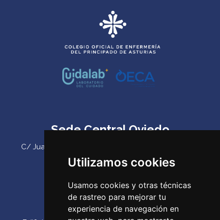
Sede Central Oviedo
C/ Juan Antonio Álvarez Rabanal 7, bajo. C.P. 33011
(Oviedo) ‌
Utilizamos cookies
Teléfono:
985 23 25 52‌
Usamos cookies y otras técnicas
Email:
codepa@codepa.es
de rastreo para mejorar tu
Delegación Gijón
experiencia de navegación en