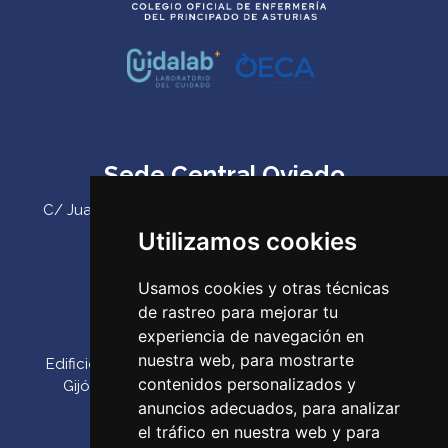
Sede Central Oviedo
C/ Juan Antonio Álvarez Rabanal 7, bajo. C.P. 33011
(Oviedo) ‌
Utilizamos cookies
Teléfono:
985 23 25 52‌
Usamos cookies y otras técnicas
Email:
codepa@codepa.es
de rastreo para mejorar tu
Delegación Gijón
experiencia de navegación en
nuestra web, para mostrarte
Edificio Impulsa, Oficina 6. Parque Tecnológico de
contenidos personalizados y
Gijón. Calle Los Prados, 166 C.P. 33203 (Gijón) ‌
anuncios adecuados, para analizar
Teléfono:
985 23 25 52‌
el tráfico en nuestra web y para