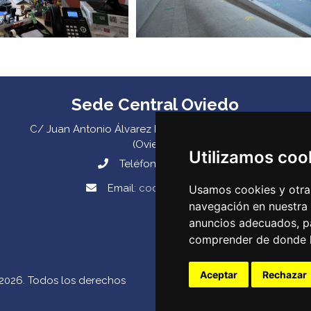
Sede Central Oviedo
C/ Juan Antonio Álvarez Rabanal 7, bajo. C.P. 33011
(Oviedo) ‌
Utilizamos coo
Teléfono:
985 23 25 52‌
Email:
codepa@codepa.es
Usamos cookies y otras
navegación en nuestra
anuncios adecuados, pa
comprender de donde ll
Aceptar
Rechazar
s 2026. Todos los derechos
Canal de denuncias
::
Po