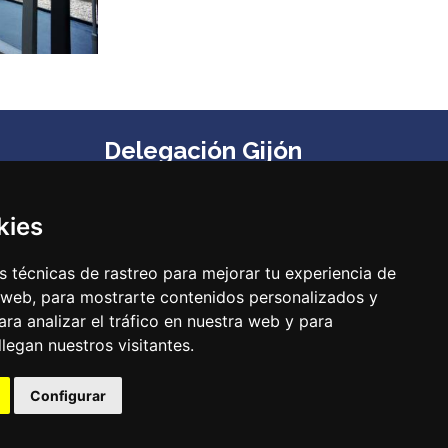
Delegación Gijón
Edificio Impulsa, Oficina 6. Parque Tecnológico de
Gijón. Calle Los Prados, 166 C.P. 33203 (Gijón) ‌
kies
Teléfono:
985 23 25 52‌
Email:
codepa@codepa.es
 técnicas de rastreo para mejorar tu experiencia de
 web, para mostrarte contenidos personalizados y
ra analizar el tráfico en nuestra web y para
egan nuestros visitantes.
Configurar
::
Política de Privacidad
::
Política de
lítica de Pago por TPV
Cookies
::
Aviso Legal
::
Modificar cookies