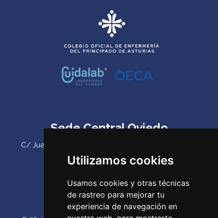
Sede Central Oviedo
C/ Juan Antonio Álvarez Rabanal 7, bajo. C.P. 33011
(Oviedo) ‌
Utilizamos cookies
Teléfono:
985 23 25 52‌
Usamos cookies y otras técnicas
Email:
codepa@codepa.es
de rastreo para mejorar tu
Delegación Gijón
experiencia de navegación en