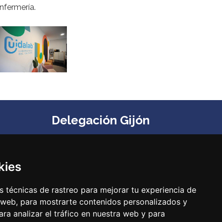
nfermería.
Delegación Gijón
Edificio Impulsa, Oficina 6. Parque Tecnológico de
Gijón. Calle Los Prados, 166 C.P. 33203 (Gijón) ‌
Teléfono:
985 23 25 52‌
kies
Email:
codepa@codepa.es
 técnicas de rastreo para mejorar tu experiencia de
 web, para mostrarte contenidos personalizados y
ra analizar el tráfico en nuestra web y para