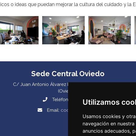
cos o ideas que puedan mejorar la cultura del cuidado y la E
Sede Central Oviedo
C/ Juan Antonio Álvarez Rabanal 7, bajo. C.P. 33011
(Oviedo) ‌
Teléfono:
985 23 25 52‌
Utilizamos coo
Email:
codepa@codepa.es
Usamos cookies y otras
navegación en nuestra
anuncios adecuados, pa