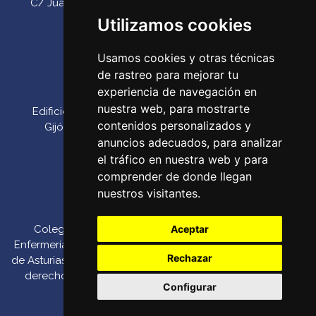
C/ Juan Antonio Álvarez Rabanal 7, bajo. C.P. 33011
(Oviedo) ‌
Utilizamos cookies
Teléfono:
985 23 25 52‌
Usamos cookies y otras técnicas
Email:
codepa@codepa.es
de rastreo para mejorar tu
Delegación Gijón
experiencia de navegación en
nuestra web, para mostrarte
Edificio Impulsa, Oficina 6. Parque Tecnológico de
contenidos personalizados y
Gijón. Calle Los Prados, 166 C.P. 33203 (Gijón) ‌
anuncios adecuados, para analizar
Teléfono:
985 23 25 52‌
el tráfico en nuestra web y para
Email:
codepa@codepa.es
comprender de donde llegan
nuestros visitantes.
Colegio Oficial de
Canal de denuncias
::
Aceptar
Enfermería del Principado
Política de Pago por
Rechazar
de Asturias 2026. Todos los
::
Política de
TPV
derechos reservados.
Privacidad
::
Política de
Configurar
Cookies
::
Aviso Legal
::
Modificar cookies