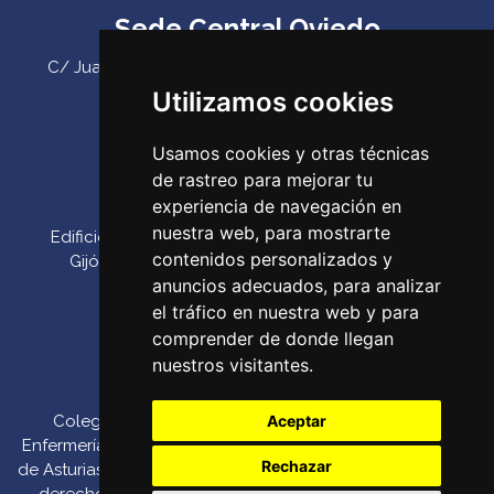
Sede Central Oviedo
C/ Juan Antonio Álvarez Rabanal 7, bajo. C.P. 33011
(Oviedo) ‌
Utilizamos cookies
Teléfono:
985 23 25 52‌
Usamos cookies y otras técnicas
Email:
codepa@codepa.es
de rastreo para mejorar tu
Delegación Gijón
experiencia de navegación en
nuestra web, para mostrarte
Edificio Impulsa, Oficina 6. Parque Tecnológico de
contenidos personalizados y
Gijón. Calle Los Prados, 166 C.P. 33203 (Gijón) ‌
anuncios adecuados, para analizar
Teléfono:
985 23 25 52‌
el tráfico en nuestra web y para
Email:
codepa@codepa.es
comprender de donde llegan
nuestros visitantes.
Colegio Oficial de
Canal de denuncias
::
Aceptar
Enfermería del Principado
Política de Pago por
Rechazar
de Asturias 2026. Todos los
::
Política de
TPV
derechos reservados.