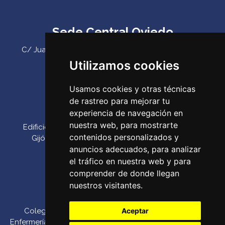
Sede Central Oviedo
C/ Juan Antonio Álvarez Rabanal 7, bajo. C.P. 33011
(Oviedo) ‌
Utilizamos cookies
Teléfono:
985 23 25 52‌
Usamos cookies y otras técnicas
Email:
codepa@codepa.es
de rastreo para mejorar tu
Delegación Gijón
experiencia de navegación en
nuestra web, para mostrarte
Edificio Impulsa, Oficina 6. Parque Tecnológico de
contenidos personalizados y
Gijón. Calle Los Prados, 166 C.P. 33203 (Gijón) ‌
anuncios adecuados, para analizar
Teléfono:
985 23 25 52‌
el tráfico en nuestra web y para
Email:
codepa@codepa.es
comprender de donde llegan
nuestros visitantes.
Colegio Oficial de
Canal de denuncias
::
Aceptar
Enfermería del Principado
Política de Pago por