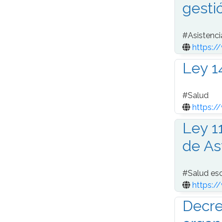
gesti
#
Asistenci
https:/
Ley 1
#
Salud
https:
Ley 1
de As
#
Salud es
https:
Decre