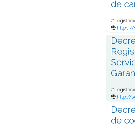
de ca
#
Legislaci
https:/
Decre
Regis
Servi
Garan
#
Legislaci
http://
Decre
de co