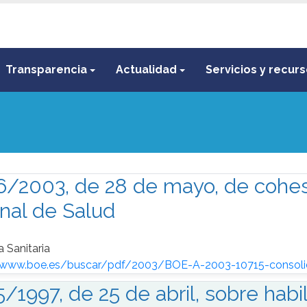
Transparencia
Actualidad
Servicios y recur
6/2003, de 28 de mayo, de cohes
nal de Salud
a Sanitaria
/www.boe.es/buscar/pdf/2003/BOE-A-2003-10715-consoli
5/1997, de 25 de abril, sobre hab