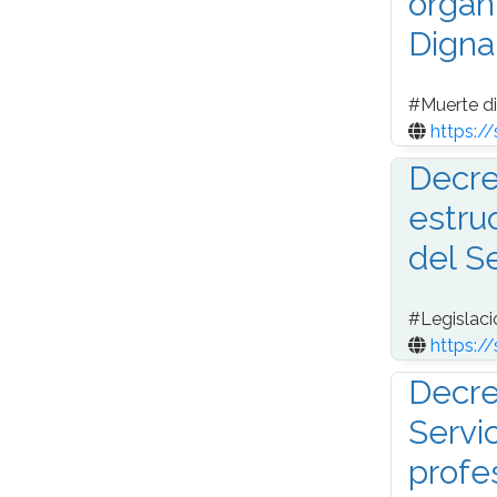
organ
Digna
#
Muerte d
https:/
Decre
estru
del S
#
Legislaci
https:/
Decre
Servi
profe