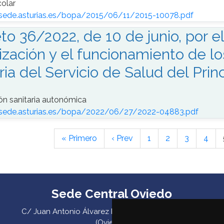
colar
/sede.asturias.es/bopa/2015/06/11/2015-10078.pdf
to 36/2022, de 10 de junio, por el
ización y el funcionamiento de l
ria del Servicio de Salud del Prin
ón sanitaria autonómica
/sede.asturias.es/bopa/2022/06/27/2022-04883.pdf
« Primero
‹ Prev
1
2
3
4
Sede Central Oviedo
C/ Juan Antonio Álvarez Rabanal 7, bajo. C.P. 33011
(Oviedo) ‌