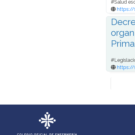
#
Salud es
https:/
Decre
organ
Prima
#
Legislaci
https:/