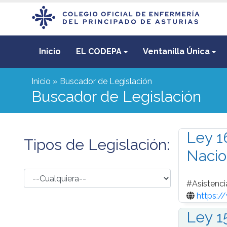
Inicio
EL CODEPA
Ventanilla Única
Inicio
Buscador de Legislación
Buscador de Legislación
Ley 1
Tipos de Legislación:
Nacio
#
Asistenci
https:/
Ley 1