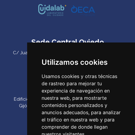
Sede Central Oviedo
C/ Juan Antonio Álvarez Rabanal 7, bajo. C.P. 33011
(Oviedo) ‌
Utilizamos cookies
Teléfono:
985 23 25 52‌
Usamos cookies y otras técnicas
Email:
codepa@codepa.es
de rastreo para mejorar tu
Delegación Gijón
experiencia de navegación en
nuestra web, para mostrarte
Edificio Impulsa, Oficina 6. Parque Tecnológico de
contenidos personalizados y
Gijón. Calle Los Prados, 166 C.P. 33203 (Gijón) ‌
anuncios adecuados, para analizar
Teléfono:
985 23 25 52‌
el tráfico en nuestra web y para
Email:
codepa@codepa.es
comprender de donde llegan
nuestros visitantes.