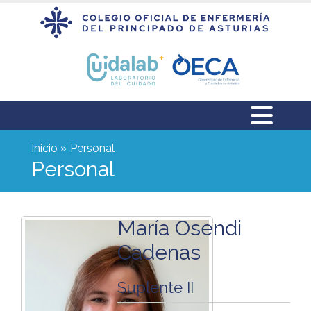
Inicio
Personal
Personal
María Osendi
Cadenas
Suplente II