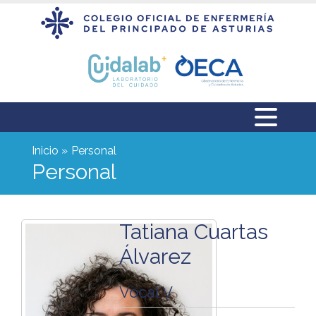
Inicio
Personal
Personal
Tatiana Cuartas
Álvarez
Vocal V