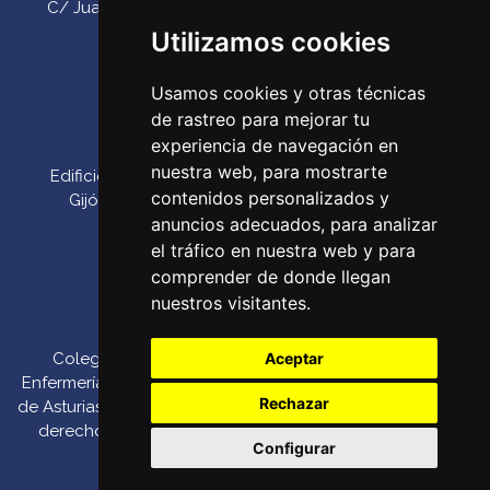
C/ Juan Antonio Álvarez Rabanal 7, bajo. C.P. 33011
(Oviedo) ‌
Utilizamos cookies
Teléfono:
985 23 25 52‌
Usamos cookies y otras técnicas
Email:
codepa@codepa.es
de rastreo para mejorar tu
Delegación Gijón
experiencia de navegación en
nuestra web, para mostrarte
Edificio Impulsa, Oficina 6. Parque Tecnológico de
contenidos personalizados y
Gijón. Calle Los Prados, 166 C.P. 33203 (Gijón) ‌
anuncios adecuados, para analizar
Teléfono:
985 23 25 52‌
el tráfico en nuestra web y para
Email:
codepa@codepa.es
comprender de donde llegan
nuestros visitantes.
Colegio Oficial de
Canal de denuncias
::
Aceptar
Enfermería del Principado
Política de Pago por
Rechazar
de Asturias 2026. Todos los
::
Política de
TPV
derechos reservados.
Privacidad
::
Política de
Configurar
Cookies
::
Aviso Legal
::
Modificar cookies