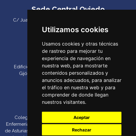
Sede Central Oviedo
C/ Juan Antonio Álvarez Rabanal 7, bajo. C.P. 33011
(Oviedo) ‌
Utilizamos cookies
Teléfono:
985 23 25 52‌
Usamos cookies y otras técnicas
Email:
codepa@codepa.es
de rastreo para mejorar tu
Delegación Gijón
experiencia de navegación en
nuestra web, para mostrarte
Edificio Impulsa, Oficina 6. Parque Tecnológico de
contenidos personalizados y
Gijón. Calle Los Prados, 166 C.P. 33203 (Gijón) ‌
anuncios adecuados, para analizar
Teléfono:
985 23 25 52‌
el tráfico en nuestra web y para
Email:
codepa@codepa.es
comprender de donde llegan
nuestros visitantes.
Colegio Oficial de
Canal de denuncias
::
Aceptar
Enfermería del Principado
Política de Pago por
Rechazar
de Asturias 2026. Todos los
::
Política de
TPV