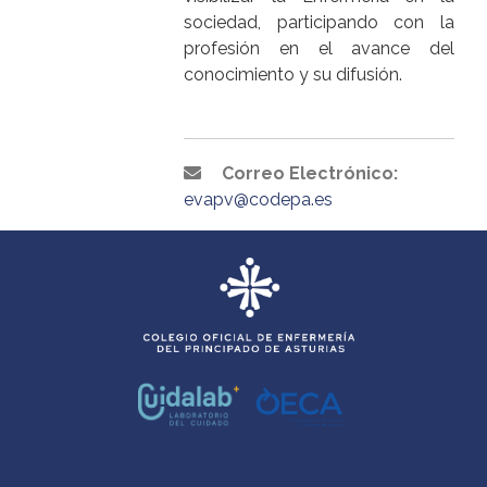
sociedad, participando con la
profesión en el avance del
conocimiento y su difusión.
Correo Electrónico:
evapv@codepa.es