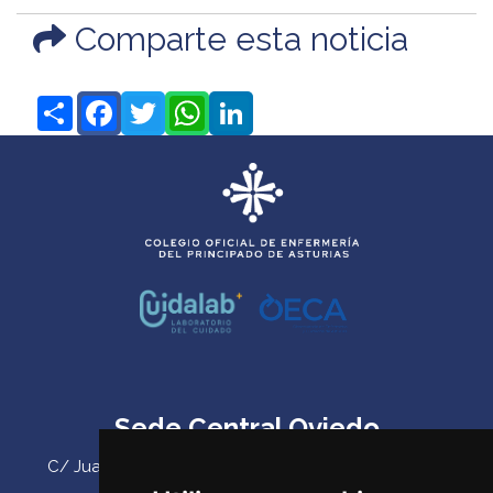
Comparte esta noticia
Share
Facebook
Twitter
WhatsApp
LinkedIn
Sede Central Oviedo
C/ Juan Antonio Álvarez Rabanal 7, bajo. C.P. 33011
(Oviedo) ‌