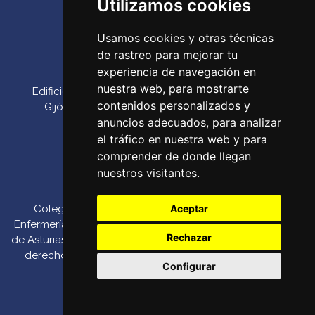
Utilizamos cookies
Teléfono:
985 23 25 52‌
Usamos cookies y otras técnicas
Email:
codepa@codepa.es
de rastreo para mejorar tu
Delegación Gijón
experiencia de navegación en
nuestra web, para mostrarte
Edificio Impulsa, Oficina 6. Parque Tecnológico de
contenidos personalizados y
Gijón. Calle Los Prados, 166 C.P. 33203 (Gijón) ‌
anuncios adecuados, para analizar
Teléfono:
985 23 25 52‌
el tráfico en nuestra web y para
Email:
codepa@codepa.es
comprender de donde llegan
nuestros visitantes.
Aceptar
Colegio Oficial de
Canal de denuncias
::
Enfermería del Principado
Política de Pago por
Rechazar
de Asturias 2026. Todos los
::
Política de
TPV
derechos reservados.
Privacidad
::
Política de
Configurar
Cookies
::
Aviso Legal
::
Modificar cookies