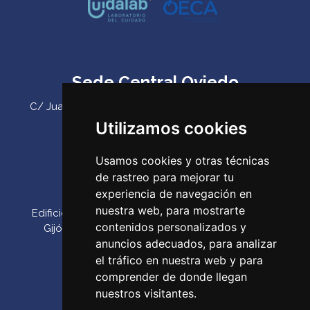
Sede Central Oviedo
C/ Juan Antonio Álvarez Rabanal 7, bajo. C.P. 33011
(Oviedo) ‌
Utilizamos cookies
Teléfono:
985 23 25 52‌
Usamos cookies y otras técnicas
Email:
codepa@codepa.es
de rastreo para mejorar tu
Delegación Gijón
experiencia de navegación en
nuestra web, para mostrarte
Edificio Impulsa, Oficina 6. Parque Tecnológico de
contenidos personalizados y
Gijón. Calle Los Prados, 166 C.P. 33203 (Gijón) ‌
anuncios adecuados, para analizar
Teléfono:
985 23 25 52‌
el tráfico en nuestra web y para
Email:
codepa@codepa.es
comprender de donde llegan
nuestros visitantes.