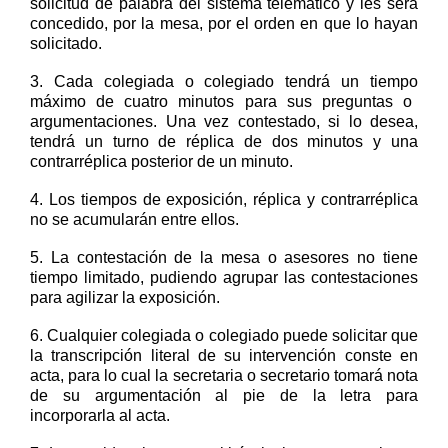
solicitud de palabra
del sistema telemático
y
les será
concedido
,
por la mesa
,
por
el
or
den en que lo hayan
solicitado.
3.
Cada
colegiada o
colegiado tendrá un tiempo
máximo
de
cuatro
minutos para sus preguntas o
argumentaciones. Una vez contestado, si lo desea,
tendrá un turno de réplica de dos minutos y una
contrarréplica
posterior de
un
minuto.
4.
Los tiempos de exposición, réplica y
contrarréplica
no se acumularán entre ellos.
5.
La contestación de la mesa o asesores no tiene
tiempo limitado
, p
udiendo agrupar las contestaciones
para agilizar la exposición.
6.
Cualquier colegiad
a o colegiad
o puede solicitar que
la transcripción literal de su intervención
conste en
acta
, para lo cual la secretaria o secretario tomará nota
de su argumentación al pie de la letra para
incorporarla al acta.