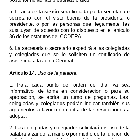
5.
El acta de la sesión será firmada por
la
secretaria
o
secretario
con el visto bueno
de
la
presidenta
o
presidente
, o por las personas que
, legalmente,
las
sustituyan de acuerdo con lo dispuesto en el artículo
86 de los estatutos del CODEPA.
6.
La secretaria o secretario
expedirá a las colegiadas
y colegiados que se lo soliciten un certificado de
asistencia a la Junta General.
Artículo
1
4
.
Uso de la palabra.
1.
Para cada punto del orden del día
,
ya
sea
informativo, de toma en consideración o para
su
aprobación, se abrirá un turno de preguntas
.
L
a
s
colegiad
a
s y colegiad
o
s podrán indicar también sus
argumentos a favor o en contra de las resoluciones a
adoptar.
2.
Las colegiadas y colegiados solicitarán el uso de la
palabra alzando la mano o por medio de
la función
de