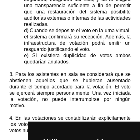
una transparencia suficiente a fin de permitir
que una restauración del sistema posibilite
auditorías externas o internas de las actividades
realizadas.
d) Cuando se deposite el voto en la urna virtual,
el sistema confirmará
su recepción
.
Además, l
a
infraestructura de
votación
podrá emitir un
resguardo justificando el voto.
e) Si existiera duplicidad de votos ambos
quedarían anulados.
3
. Para los asistentes en sala se considerará que se
abstienen aquellos que se hubieran ausentado
durante el tiempo acordado para la votación. El voto
se ejercerá siempre personalmente. Una vez iniciada
la votación, no puede interrumpirse por ningún
motivo.
4
. En las votaciones se contabilizarán explícitamente
los votos a favor, en contra
,
las abstenciones
y los
votos nulos
, evitando recuentos matemáticos.