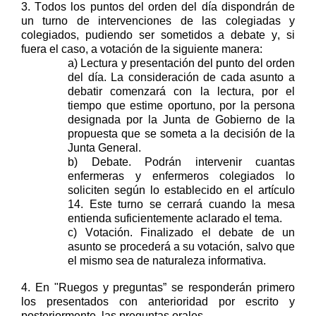
3.
Todos los puntos del orden del día
dispondrán de
un turno de intervenciones de l
as
colegiadas y
colegiados
,
pudiendo ser
s
ometidos a debate y
,
si
fuera el caso
,
a votación de la siguiente manera:
a) Lectura y presentación del punto del orden
del día. La consideración de cada asunto a
debatir comenzará con la lectura, por el
tiempo que estime oportuno, por la persona
designada por la Junta de Gobierno de la
propuesta que se someta a la decisión de la
Junta General.
b
) Debate. Podrán intervenir cuantas
enfermeras
y enfermeros
colegiad
o
s lo
soliciten según
lo establecido en el artículo
1
4
.
Este turno se cerrará cuando la mesa
entienda suficientemente aclarado el tema.
c
) Votación. Finalizado el debate de un
asunto se procederá a su votación, salvo que
el mismo sea de naturaleza informativa.
4.
En "Ruegos
y preguntas” s
e
responderán
primero
los
presentados
con anterioridad
por
escrito
y
posteriormente
,
las preguntas orales.