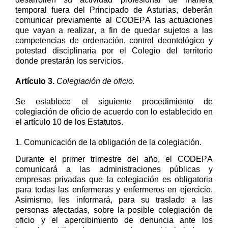
temporal fuera del Principado de Asturias, deberán
comunicar previamente al CODEPA las actuaciones
que vayan a realizar
,
a fin de quedar sujetos a las
competencias de ordenación, control deontológico y
potestad disciplinaria por el Colegio del territorio
donde prestarán los servicios.
Artículo
3
.
Colegiación de
oficio
.
Se establece el siguiente procedimiento de
colegiación de oficio
de acuerdo con
lo establecido en
el artículo 10 de los Estatutos.
1
.
Comunicación de la obligación de la colegiación
.
Durante el primer trimestre del año, e
l CODEPA
comunicará a las administraciones públicas
y
e
mpresas privadas
q
ue
la colegiación es obligatoria
para
tod
a
s l
as
enfermer
a
s y
enfermer
o
s
en ejercicio
.
Asimismo
, les
informará
,
para su traslado a
l
as
personas
afectad
a
s
,
sobre la posible
colegiación de
oficio y el apercibimiento de denuncia ante los