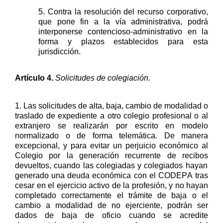
5. Contra la resolución del recurso corporativo,
que pone fin a la vía administrativa, podrá
interponerse contencioso-administrativo en la
forma y plazos establecidos para esta
jurisdicción.
Artículo
4
.
Solicitudes de colegiación
.
1
.
La
s
solicitud
es
de alta, baja,
cambio de modalidad o
traslado de expediente a otro colegio profesional o al
extranjero se realizará
n
por
escrito en
modelo
normalizado o
de forma telemática
.
De manera
excepcional
,
y
para evitar un perjuicio económico al
Colegio por
la generación
recurrente
de recibos
devueltos
,
cuando l
as colegiadas y
colegiados hayan
generado una deuda
económica
con el CODEPA
tras
cesar en
el ejercicio activo de la prof
e
sión
,
y no hayan
completado correctamente el trámite de
baja o el
cambio a modalidad de no ejerciente,
podrán ser
dados de baja de oficio cuando se acredite