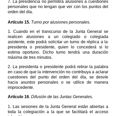
7.
La presidencia no permitirá alusiones a cuestiones
personales que no tengan que ver con los puntos del
orden del día.
Artículo
1
5
.
Turno por
a
lusiones
personales
.
1.
Cuando en el transcurso de la Junta General se
realicen alusiones a un
colegiado o colegiada
asistente, este podrá solicitar un turno de réplica a
la
presidenta o presidente
, quien lo concederá si lo
estima oportuno. Dicho turno tendrá una duración
máxima de tres minutos.
2.
La
presidenta o presidente
podrá retirar la palabra
en caso de que la intervención no contribuya a aclarar
cuestiones del punto del orden del día, se desvíe
hacia asuntos personales o se utilice de manera
improcedente.
Artículo 1
6
.
Difusión de las Juntas Generales.
1.
Las sesiones de la Junta General
están abiertas a
toda la colegiación
a la que
se facilitará el acceso