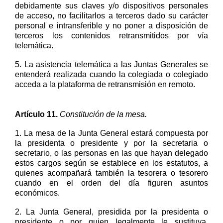
debidamente sus claves y/o dispositivos personales
de acceso, no facilitarlos a terceros dado su carácter
personal e intransferible
y
no poner a disposición de
terceros los contenidos retransmitidos por vía
telemática.
5
.
La
asistencia
telemátic
a
a las Juntas Generales se
entenderá realizad
a
cuando la colegiada o
colegiado
acceda
a la plataforma de retransmisión
en remoto
.
Artículo
1
1
.
Constitución de la mesa.
1.
La mesa de la Junta General estará
compuesta
por
la presidenta o presidente
y
por la secretaria o
secretario,
o las personas en las que hayan delegado
estos cargos según se establece en los estatutos
,
a
quienes acompañará
también
la tesorera o tesorero
cuando en el orden del día figuren asuntos
económicos.
2.
La Junta General, presidida por
la presidenta o
presidente
o por quien legalmente le sustituya,