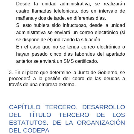
Desde la unidad administrativa, s
e realizarán
cuatro llamadas
telefónicas
, dos en intervalo de
mañana y dos de tarde,
en diferentes
día
s.
Si
esto
h
ubiera
sido infructuoso
,
desde la unidad
administrativa
se enviará un
correo electrónico
(si
se dispone de él) indicando la situación.
En
el caso que no
se tenga
correo electrónico
o
hayan
pasado
cinco
días laborales del
apartad
o
anterior se enviará un SMS certificado.
3.
En el plazo que determine la Junta de Gobierno,
se
procederá a
la gestión de
l
cobro
de las deudas
a
través de una
empresa externa.
CAPÍTULO
TERCERO.
DESARROLLO
DEL TÍTULO TERCERO DE LOS
ESTATUTOS. DE LA ORGANIZACIÓN
DEL CODEPA