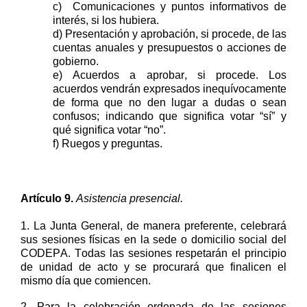
c)
Comunicaciones y p
untos informativos
de
interés
,
si los hubiera.
d)
Presentación y a
probación
, si procede,
de
las
cuentas
anuales y
presupuestos o acciones de
gobierno
.
e)
Acuerdos a aprobar
, si procede.
Los
acuerdos
vendrán expresados inequívocamente
de forma que no den lugar a dudas o sean
confusos
;
indicando que significa votar “sí” y
qué significa votar “no”
.
f) Ruegos y preguntas.
Artículo
9
.
Asistencia presencial.
1.
La Junta General
, de manera preferente,
celebrará
sus sesiones físicas en la sede o domicilio social del
CODEPA. Todas las sesiones respetarán el principio
de unidad de acto y se procurará que finalicen el
mismo día que comiencen.
2
.
Para la celebración ordenada de las sesiones