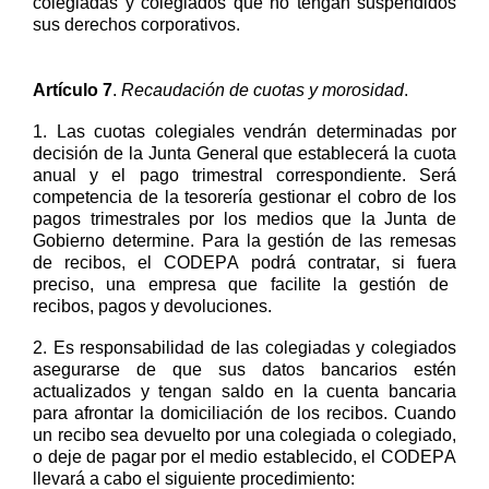
colegiadas y
colegiados
que
no tengan suspendidos
sus derechos corporativos.
Artículo
7
.
Recaudación de cuotas y morosidad
.
1.
Las cuotas colegiales vendrán determinadas por
decisión de la Junta General que establecerá la cuota
anual y el pago trimestral correspondiente. Será
competencia de la
t
esor
ería gestionar el cobro de los
pagos trimestrales por los medios que la Junta de
Gobierno determine. Para la gestión de las remesas
de recibos,
el CODEPA
podrá contratar
,
si
fuera
preciso
,
una empresa que facilite la gestión de
recibos, pagos y devoluciones.
2.
Es responsabilidad de las colegiadas y colegiados
asegurarse de que sus datos bancarios es
té
n
actualizados y
tengan
saldo en la cuenta bancaria
para afrontar la domiciliación de lo
s recibos.
Cuando
un recibo sea devuelto por un
a
colegiad
a o colegiad
o,
o deje de pagar por el medio
establecido, el CODEPA
llevará a cabo el siguiente
procedimiento
: